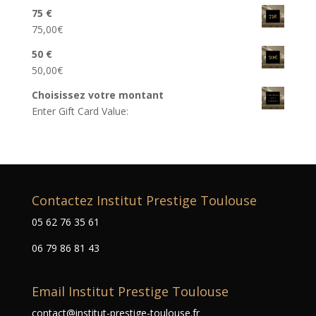
75 €
75,00
€
50 €
50,00
€
Choisissez votre montant
Enter Gift Card Value:
Contactez Institut Prestige Toulouse
05 62 76 35 61
06 79 86 81 43
Email Institut Prestige Toulouse
contact@institut-prestige-toulouse.fr