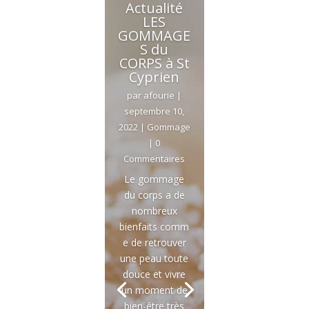
Actualité
LES
GOMMAGE
S du
CORPS à St
Cyprien
par
afourie
|
septembre 10,
2022
|
Gommage
| 0
Commentaires
Le gommage
du corps a de
nombreux
bienfaits comm
e de retrouver
une peau toute
douce et vivre
un moment de
bien-être très