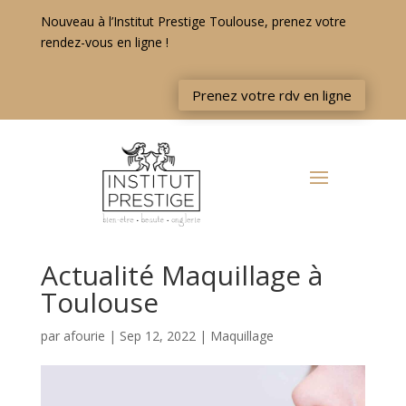
Nouveau à l’Institut Prestige Toulouse, prenez votre
rendez-vous en ligne !
Prenez votre rdv en ligne
Actualité Maquillage à
Toulouse
par
afourie
|
Sep 12, 2022
|
Maquillage