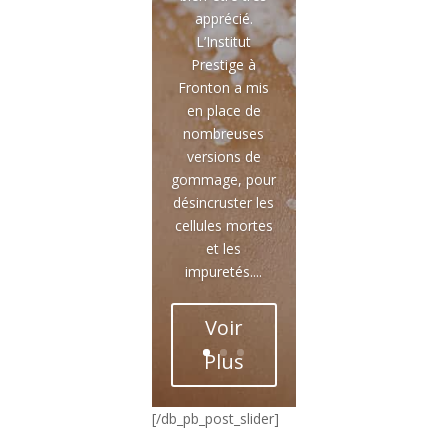
apprécié.
L’Institut
Prestige à
Fronton a mis
en place de
nombreuses
versions de
gommage, pour
désincruster les
cellules mortes
et les
impuretés....
Voir
Plus
[/db_pb_post_slider]