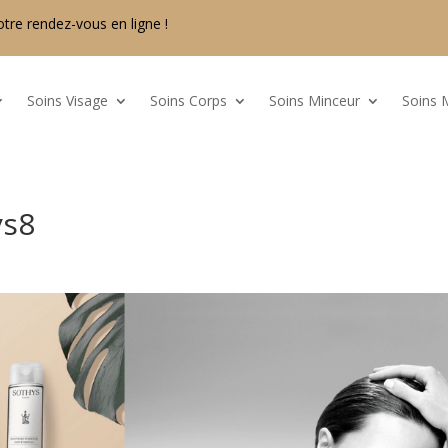
otre rendez-vous en ligne !
Soins Visage
Soins Corps
Soins Minceur
Soins 
ys8