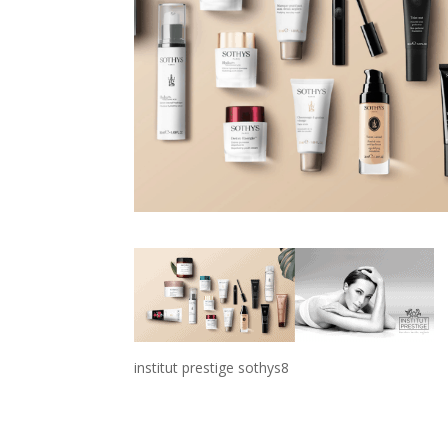
institut prestige sothys8