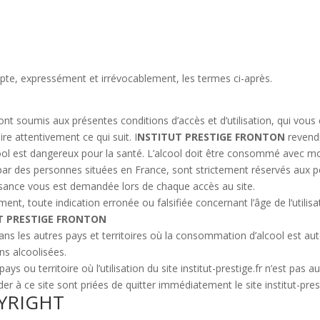
ccepte, expressément et irrévocablement, les termes ci-après.
nt soumis aux présentes conditions d’accès et d’utilisation, qui vous
 attentivement ce qui suit. I
NSTITUT PRESTIGE FRONTON
revendi
cool est dangereux pour la santé. L’alcool doit être consommé avec m
par des personnes situées en France, sont strictement réservés aux 
issance vous est demandée lors de chaque accès au site.
, toute indication erronée ou falsifiée concernant l’âge de l’utilisate
T PRESTIGE FRONTON
.fr dans les autres pays et territoires où la consommation d’alcool est
s alcoolisées.
 ou territoire où l’utilisation du site institut-prestige.fr n’est pas a
r à ce site sont priées de quitter immédiatement le site institut-prest
PYRIGHT