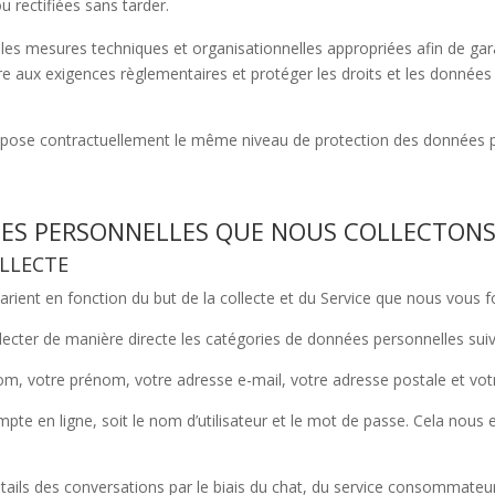
ou rectifiées sans tarder.
es mesures techniques et organisationnelles appropriées afin de gara
re aux exigences règlementaires et protéger les droits et les donné
pose contractuellement le même niveau de protection des données per
ÉES PERSONNELLES QUE NOUS COLLECTONS
OLLECTE
rient en fonction du but de la collecte et du Service que nous vous f
cter de manière directe les catégories de données personnelles suiv
om, votre prénom, votre adresse e-mail, votre adresse postale et vo
ompte en ligne, soit le nom d’utilisateur et le mot de passe. Cela nous
étails des conversations par le biais du chat, du service consommateur