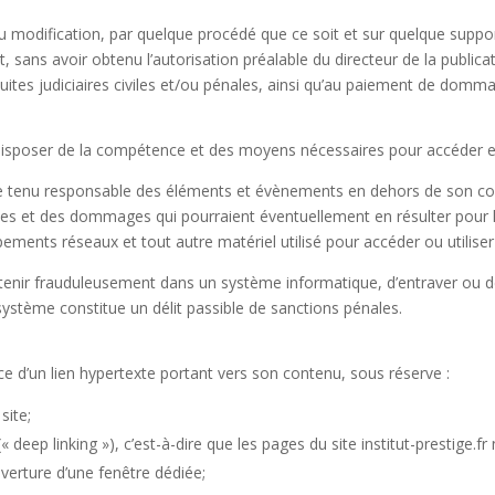
u modification, par quelque procédé que ce soit et sur quelque support
 sans avoir obtenu l’autorisation préalable du directeur de la publicati
ites judiciaires civiles et/ou pénales, ainsi qu’au paiement de domma
it disposer de la compétence et des moyens nécessaires pour accéder et 
e tenu responsable des éléments et évènements en dehors de son contrôl
elles et des dommages qui pourraient éventuellement en résulter pour l
ments réseaux et tout autre matériel utilisé pour accéder ou utiliser 
intenir frauduleusement dans un système informatique, d’entraver ou d
ystème constitue un délit passible de sanctions pénales.
lace d’un lien hypertexte portant vers son contenu, sous réserve :
site;
« deep linking »), c’est-à-dire que les pages du site institut-prestige.f
uverture d’une fenêtre dédiée;