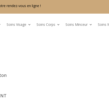
otre rendez-vous en ligne !
Soins Visage
Soins Corps
Soins Minceur
Soins 
nton
ENT