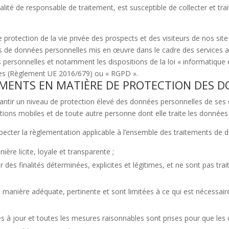
lité de responsable de traitement, est susceptible de collecter et tr
otection de la vie privée des prospects et des visiteurs de nos site i
s de données personnelles mis en œuvre dans le cadre des services a
personnelles et notamment les dispositions de la loi « informatique et
es (Règlement UE 2016/679) ou « RGPD ».
MENTS EN MATIÈRE DE PROTECTION DES D
antir un niveau de protection élevé des données personnelles de ses cl
cations mobiles et de toute autre personne dont elle traite les données
pecter la règlementation applicable à l’ensemble des traitements de 
ère licite, loyale et transparente ;
des finalités déterminées, explicites et légitimes, et ne sont pas tr
nière adéquate, pertinente et sont limitées à ce qui est nécessaire a
 à jour et toutes les mesures raisonnables sont prises pour que les 