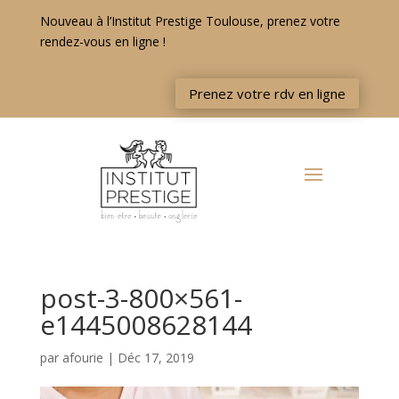
Nouveau à l’Institut Prestige Toulouse, prenez votre
rendez-vous en ligne !
Prenez votre rdv en ligne
post-3-800×561-
e1445008628144
par
afourie
|
Déc 17, 2019