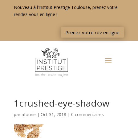
Nouveau à l’Institut Prestige Toulouse, prenez votre
rendez-vous en ligne !
Prenez votre rdv en ligne
1crushed-eye-shadow
par
afourie
|
Oct 31, 2018
|
0 commentaires