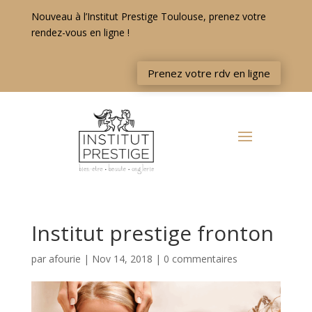
Nouveau à l’Institut Prestige Toulouse, prenez votre
rendez-vous en ligne !
Prenez votre rdv en ligne
Institut prestige fronton
par
afourie
|
Nov 14, 2018
|
0 commentaires