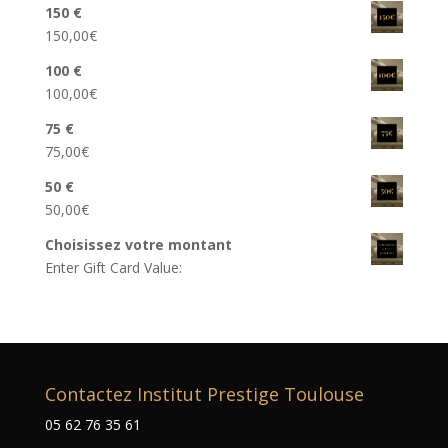
150 €
150,00
€
100 €
100,00
€
75 €
75,00
€
50 €
50,00
€
Choisissez votre montant
Enter Gift Card Value:
Contactez Institut Prestige Toulouse
05 62 76 35 61