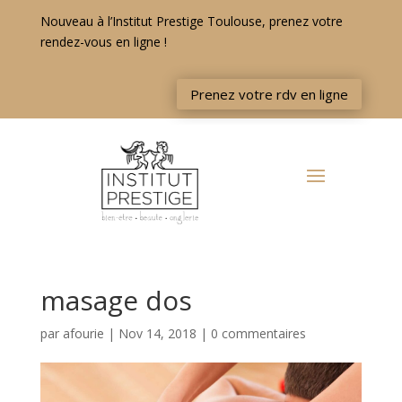
Nouveau à l’Institut Prestige Toulouse, prenez votre
rendez-vous en ligne !
Prenez votre rdv en ligne
masage dos
par
afourie
|
Nov 14, 2018
|
0 commentaires